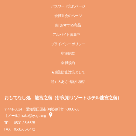
パスワード忘れページ
会員退会のページ
[新]おすすめ商品
アルバイト募集中！
プライバシーポリシー
宿泊約款
会員規約
★感染防止対策として
秘）大あさり誕生秘話
おもてなし処 龍宮之宿（伊良湖リゾートホテル龍宮之宿）
〒
441-3624
愛知県田原市伊良湖町宮下3000-63
【メール】irako@ryugu.org
TEL
0531-35-6525
FAX
0531-35-6472