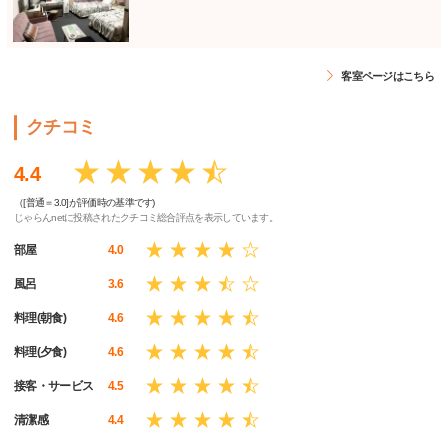
客室ページはこちら
クチコミ
4.4
（[普通＝3.0]が評価時の基準です)
じゃらんnetに投稿されたクチコミ総合評点を表示しています。
部屋
4.0
風呂
3.6
料理(朝食)
4.6
料理(夕食)
4.6
接客・サービス
4.5
清潔感
4.4