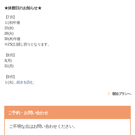
★休館日のお知らせ★
【7月】
１(水)午後
15(水)
28(火)
30(木)午後
※25(土)貸し切りとなります。
【8月】
3(月)
31(月)
【9月】
１(火)
…
続きを読む
宿泊プランへ
ご予約・お問い合わせ
ご不明な点はお問い合わせください。