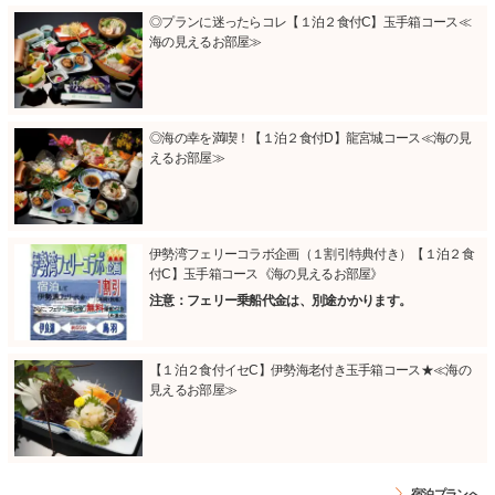
◎プランに迷ったらコレ【１泊２食付C】玉手箱コース≪
海の見えるお部屋≫
◎海の幸を満喫！【１泊２食付D】龍宮城コース≪海の見
えるお部屋≫
伊勢湾フェリーコラボ企画（１割引特典付き）【１泊２食
付C】玉手箱コース《海の見えるお部屋》
注意：フェリー乗船代金は、別途かかります。
【１泊２食付イセC】伊勢海老付き玉手箱コース★≪海の
見えるお部屋≫
宿泊プランへ