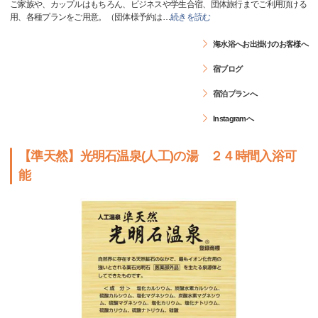
ご家族や、カップルはもちろん、ビジネスや学生合宿、団体旅行までご利用頂ける
用、各種プランをご用意。（団体様予約は
…
続きを読む
海水浴へお出掛けのお客様へ
宿ブログ
宿泊プランへ
Instagramへ
【準天然】光明石温泉(人工)の湯 ２４時間入浴可
能