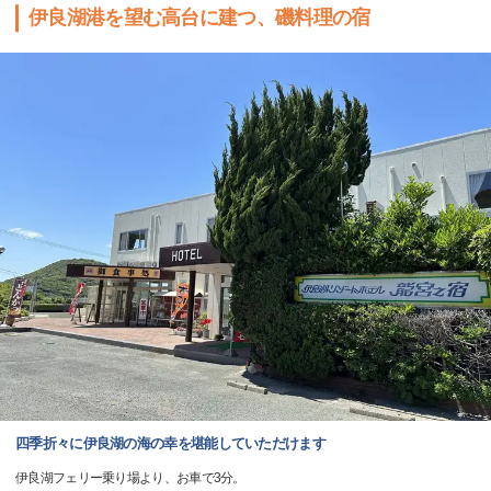
伊良湖港を望む高台に建つ、磯料理の宿
四季折々に伊良湖の海の幸を堪能していただけます
伊良湖フェリー乗り場より、お車で3分。