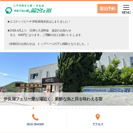
宿泊予約
MENU
★ココナッツビーチ伊良湖海水浴はじまりました！
★2026.4月より 日帰り入浴料金 改定のお知らせ
大人 800円となります。ご理解のほどお願いいたします。
（休館日のお知らせは、トップページの下に移動となりました。）
伊良湖フェリー乗り場近く、新鮮な魚と貝を味わえる宿
0531-35-6525
アクセス