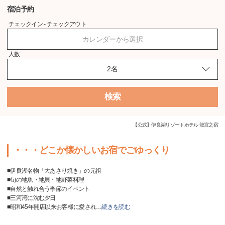
宿泊予約
チェックイン - チェックアウト
カレンダーから選択
人数
検索
【公式】伊良湖リゾートホテル 龍宮之宿
・・・どこか懐かしいお宿でごゆっくり
■伊良湖名物「大あさり焼き」の元祖
■旬の地魚・地貝・地野菜料理
■自然と触れ合う季節のイベント
■三河湾に沈む夕日
■昭和45年開店以来お客様に愛され
…
続きを読む