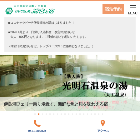
宿泊予約
MENU
★ココナッツビーチ伊良湖海水浴はじまりました！
★2026.4月より 日帰り入浴料金 改定のお知らせ
大人 800円となります。ご理解のほどお願いいたします。
（休館日のお知らせは、トップページの下に移動となりました。）
伊良湖フェリー乗り場近く、新鮮な魚と貝を味わえる宿
0531-35-6525
アクセス