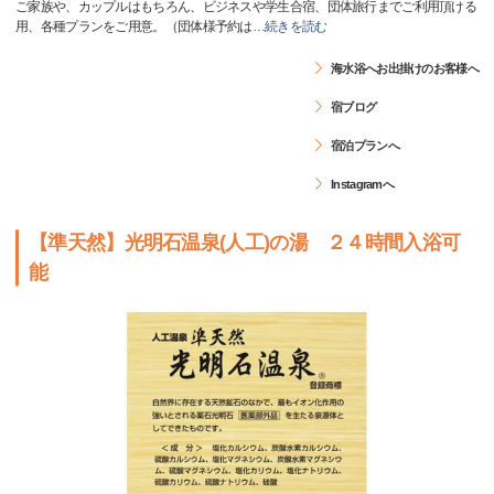
ご家族や、カップルはもちろん、ビジネスや学生合宿、団体旅行までご利用頂ける
用、各種プランをご用意。（団体様予約は
…
続きを読む
海水浴へお出掛けのお客様へ
宿ブログ
宿泊プランへ
Instagramへ
【準天然】光明石温泉(人工)の湯 ２４時間入浴可
能