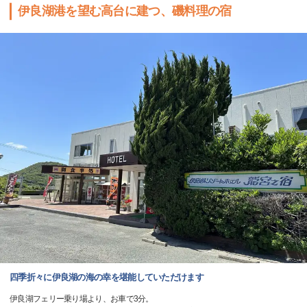
伊良湖港を望む高台に建つ、磯料理の宿
四季折々に伊良湖の海の幸を堪能していただけます
伊良湖フェリー乗り場より、お車で3分。