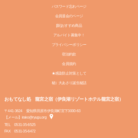
パスワード忘れページ
会員退会のページ
[新]おすすめ商品
アルバイト募集中！
プライバシーポリシー
宿泊約款
会員規約
★感染防止対策として
秘）大あさり誕生秘話
おもてなし処 龍宮之宿（伊良湖リゾートホテル龍宮之宿）
〒
441-3624
愛知県田原市伊良湖町宮下3000-63
【メール】irako@ryugu.org
TEL
0531-35-6525
FAX
0531-35-6472