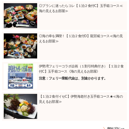
◎プランに迷ったらコレ【１泊２食付C】玉手箱コース≪
海の見えるお部屋≫
◎海の幸を満喫！【１泊２食付D】龍宮城コース≪海の見
えるお部屋≫
伊勢湾フェリーコラボ企画（１割引特典付き）【１泊２食
付C】玉手箱コース《海の見えるお部屋》
注意：フェリー乗船代金は、別途かかります。
【１泊２食付イセC】伊勢海老付き玉手箱コース★≪海の
見えるお部屋≫
宿泊プランへ