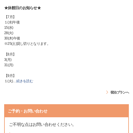
★休館日のお知らせ★
【7月】
１(水)午後
15(水)
28(火)
30(木)午後
※25(土)貸し切りとなります。
【8月】
3(月)
31(月)
【9月】
１(火)
…
続きを読む
宿泊プランへ
ご予約・お問い合わせ
ご不明な点はお問い合わせください。