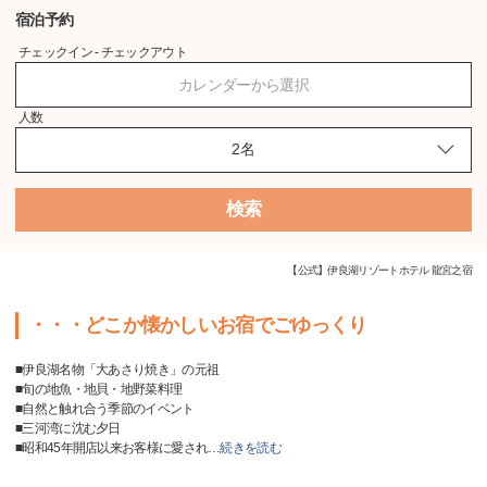
宿泊予約
チェックイン - チェックアウト
カレンダーから選択
人数
検索
【公式】伊良湖リゾートホテル 龍宮之宿
・・・どこか懐かしいお宿でごゆっくり
■伊良湖名物「大あさり焼き」の元祖
■旬の地魚・地貝・地野菜料理
■自然と触れ合う季節のイベント
■三河湾に沈む夕日
■昭和45年開店以来お客様に愛され
…
続きを読む