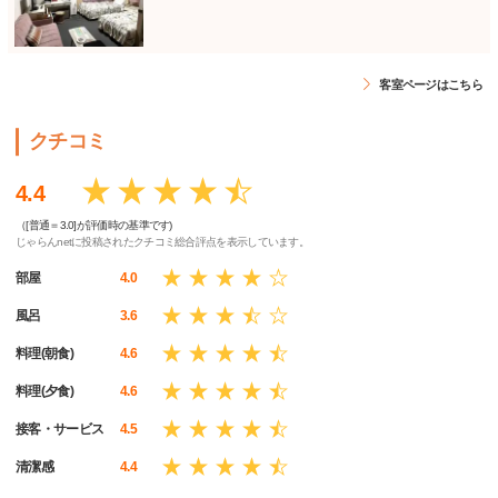
客室ページはこちら
クチコミ
4.4
（[普通＝3.0]が評価時の基準です)
じゃらんnetに投稿されたクチコミ総合評点を表示しています。
部屋
4.0
風呂
3.6
料理(朝食)
4.6
料理(夕食)
4.6
接客・サービス
4.5
清潔感
4.4