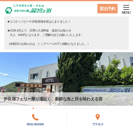
宿泊予約
MENU
★ココナッツビーチ伊良湖海水浴はじまりました！
★2026.4月より 日帰り入浴料金 改定のお知らせ
大人 800円となります。ご理解のほどお願いいたします。
（休館日のお知らせは、トップページの下に移動となりました。）
伊良湖フェリー乗り場近く、新鮮な魚と貝を味わえる宿
0531-35-6525
アクセス