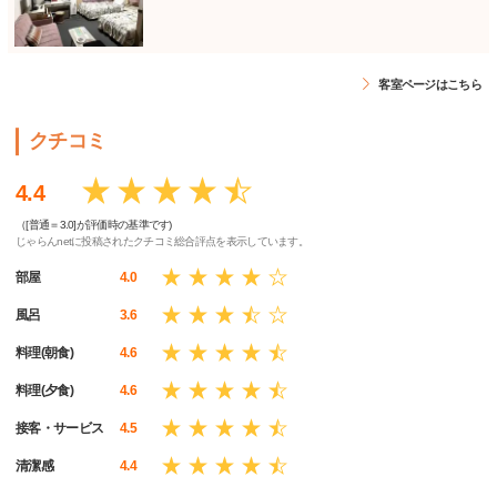
客室ページはこちら
クチコミ
4.4
（[普通＝3.0]が評価時の基準です)
じゃらんnetに投稿されたクチコミ総合評点を表示しています。
部屋
4.0
風呂
3.6
料理(朝食)
4.6
料理(夕食)
4.6
接客・サービス
4.5
清潔感
4.4