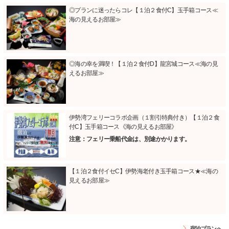
◎プランに迷ったらコレ【１泊２食付C】玉手箱コース≪
海の見えるお部屋≫
◎海の幸を満喫！【１泊２食付D】龍宮城コース≪海の見
えるお部屋≫
伊勢湾フェリーコラボ企画（１割引特典付き）【１泊２食
付C】玉手箱コース《海の見えるお部屋》
注意：フェリー乗船代金は、別途かかります。
【１泊２食付イセC】伊勢海老付き玉手箱コース★≪海の
見えるお部屋≫
宿泊プランへ