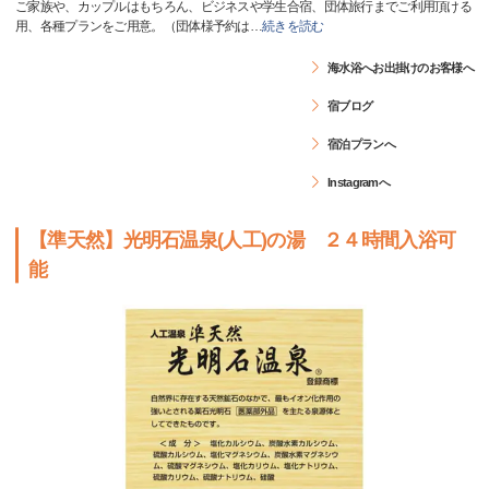
ご家族や、カップルはもちろん、ビジネスや学生合宿、団体旅行までご利用頂ける
用、各種プランをご用意。（団体様予約は
…
続きを読む
海水浴へお出掛けのお客様へ
宿ブログ
宿泊プランへ
Instagramへ
【準天然】光明石温泉(人工)の湯 ２４時間入浴可
能