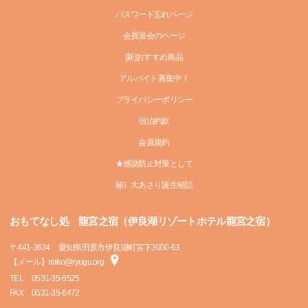
パスワード忘れページ
会員退会のページ
[新]おすすめ商品
アルバイト募集中！
プライバシーポリシー
宿泊約款
会員規約
★感染防止対策として
秘）大あさり誕生秘話
おもてなし処 龍宮之宿（伊良湖リゾートホテル龍宮之宿）
〒
441-3624
愛知県田原市伊良湖町宮下3000-63
【メール】irako@ryugu.org
TEL
0531-35-6525
FAX
0531-35-6472