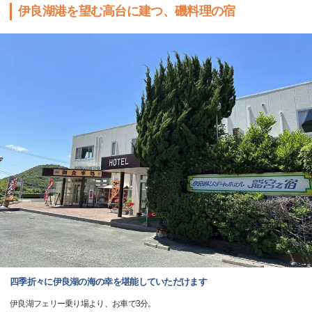
伊良湖港を望む高台に建つ、磯料理の宿
四季折々に伊良湖の海の幸を堪能していただけます
伊良湖フェリー乗り場より、お車で3分。