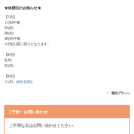
★休館日のお知らせ★
【7月】
１(水)午後
15(水)
28(火)
30(木)午後
※25(土)貸し切りとなります。
【8月】
3(月)
31(月)
【9月】
１(火)
…
続きを読む
宿泊プランへ
ご予約・お問い合わせ
ご不明な点はお問い合わせください。