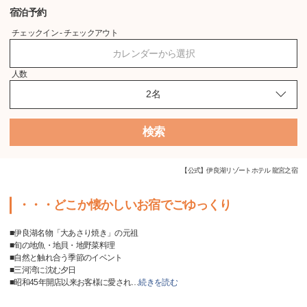
宿泊予約
チェックイン - チェックアウト
カレンダーから選択
人数
検索
【公式】伊良湖リゾートホテル 龍宮之宿
・・・どこか懐かしいお宿でごゆっくり
■伊良湖名物「大あさり焼き」の元祖
■旬の地魚・地貝・地野菜料理
■自然と触れ合う季節のイベント
■三河湾に沈む夕日
■昭和45年開店以来お客様に愛され
…
続きを読む