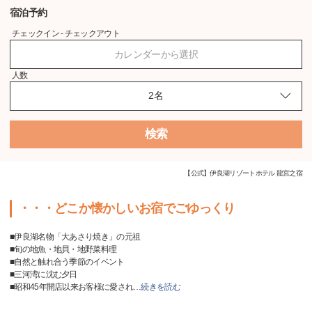
宿泊予約
チェックイン - チェックアウト
カレンダーから選択
人数
検索
【公式】伊良湖リゾートホテル 龍宮之宿
・・・どこか懐かしいお宿でごゆっくり
■伊良湖名物「大あさり焼き」の元祖
■旬の地魚・地貝・地野菜料理
■自然と触れ合う季節のイベント
■三河湾に沈む夕日
■昭和45年開店以来お客様に愛され
…
続きを読む