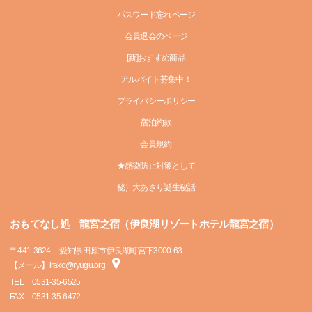
パスワード忘れページ
会員退会のページ
[新]おすすめ商品
アルバイト募集中！
プライバシーポリシー
宿泊約款
会員規約
★感染防止対策として
秘）大あさり誕生秘話
おもてなし処 龍宮之宿（伊良湖リゾートホテル龍宮之宿）
〒
441-3624
愛知県田原市伊良湖町宮下3000-63
【メール】irako@ryugu.org
TEL
0531-35-6525
FAX
0531-35-6472