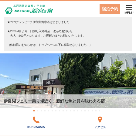
宿泊予約
MENU
★ココナッツビーチ伊良湖海水浴はじまりました！
★2026.4月より 日帰り入浴料金 改定のお知らせ
大人 800円となります。ご理解のほどお願いいたします。
（休館日のお知らせは、トップページの下に移動となりました。）
伊良湖フェリー乗り場近く、新鮮な魚と貝を味わえる宿
0531-35-6525
アクセス