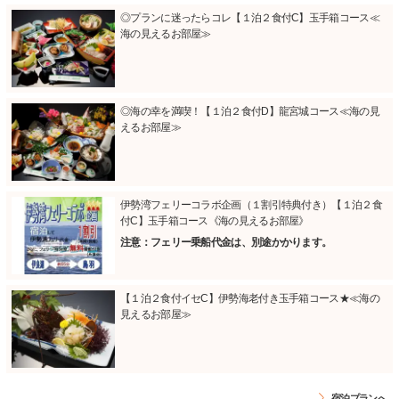
◎プランに迷ったらコレ【１泊２食付C】玉手箱コース≪
海の見えるお部屋≫
◎海の幸を満喫！【１泊２食付D】龍宮城コース≪海の見
えるお部屋≫
伊勢湾フェリーコラボ企画（１割引特典付き）【１泊２食
付C】玉手箱コース《海の見えるお部屋》
注意：フェリー乗船代金は、別途かかります。
【１泊２食付イセC】伊勢海老付き玉手箱コース★≪海の
見えるお部屋≫
宿泊プランへ