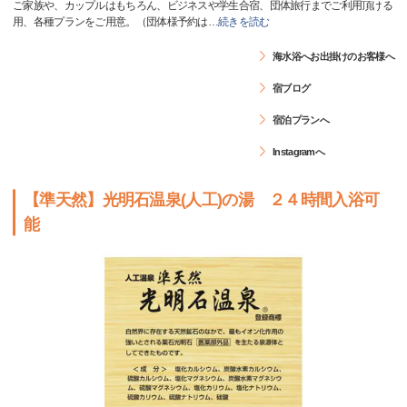
ご家族や、カップルはもちろん、ビジネスや学生合宿、団体旅行までご利用頂ける
用、各種プランをご用意。（団体様予約は
…
続きを読む
海水浴へお出掛けのお客様へ
宿ブログ
宿泊プランへ
Instagramへ
【準天然】光明石温泉(人工)の湯 ２４時間入浴可
能