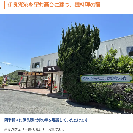
伊良湖港を望む高台に建つ、磯料理の宿
四季折々に伊良湖の海の幸を堪能していただけます
伊良湖フェリー乗り場より、お車で3分。