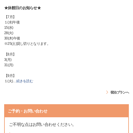
★休館日のお知らせ★
【7月】
１(水)午後
15(水)
28(火)
30(木)午後
※25(土)貸し切りとなります。
【8月】
3(月)
31(月)
【9月】
１(火)
…
続きを読む
宿泊プランへ
ご予約・お問い合わせ
ご不明な点はお問い合わせください。