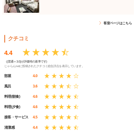
客室ページはこちら
クチコミ
4.4
（[普通＝3.0]が評価時の基準です)
じゃらんnetに投稿されたクチコミ総合評点を表示しています。
部屋
4.0
風呂
3.6
料理(朝食)
4.6
料理(夕食)
4.6
接客・サービス
4.5
清潔感
4.4