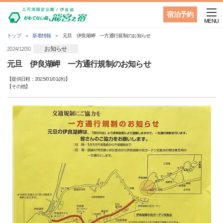
宿泊予約
MENU
トップ
新着情報
元旦 伊良湖岬 一方通行規制のお知らせ
お知らせ
2024/12/30
元旦 伊良湖岬 一方通行規制のお知らせ
【提供日程：
2025/01/01(水)
】
【
その他
】