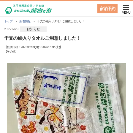
宿泊予約
MENU
トップ
新着情報
干支の絵入りタオルご用意しました！
お知らせ
2025/12/29
干支の絵入りタオルご用意しました！
【提供日程：
2025/12/29(月)
〜
2026/01/31(土)
】
【
その他
】