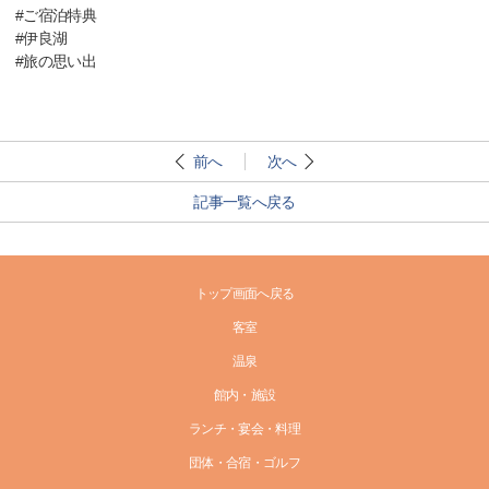
#ご宿泊特典
#伊良湖
#旅の思い出
前へ
次へ
記事一覧へ戻る
トップ画面へ戻る
客室
温泉
館内・施設
ランチ・宴会・料理
団体・合宿・ゴルフ