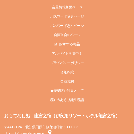
会員情報変更ページ
パスワード変更ページ
パスワード忘れページ
会員退会のページ
[新]おすすめ商品
アルバイト募集中！
プライバシーポリシー
宿泊約款
会員規約
★感染防止対策として
秘）大あさり誕生秘話
おもてなし処 龍宮之宿（伊良湖リゾートホテル龍宮之宿）
〒
441-3624
愛知県田原市伊良湖町宮下3000-63
【メール】irako@ryugu.org